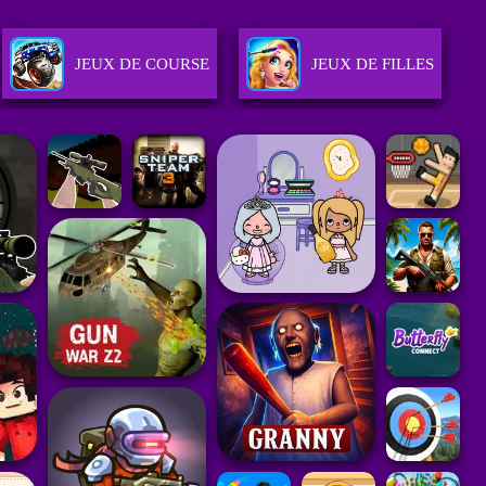
JEUX DE COURSE
JEUX DE FILLES
JEUX D'ACTION
JEUX D'ADRESSE