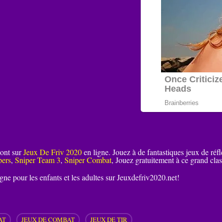
sont sur
Jeux De Friv 2020
en ligne. Jouez à de fantastiques jeux de réf
ers
,
Sniper Team 3
,
Sniper Combat
, Jouez gratuitement à ce grand cla
igne pour les enfants et les adultes sur Jeuxdefriv2020.net!
AT
JEUX DE COMBAT
JEUX DE TIR