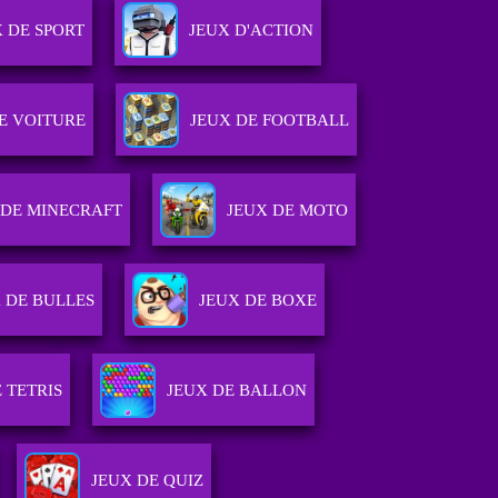
X DE SPORT
JEUX D'ACTION
E VOITURE
JEUX DE FOOTBALL
 DE MINECRAFT
JEUX DE MOTO
 DE BULLES
JEUX DE BOXE
 TETRIS
JEUX DE BALLON
JEUX DE QUIZ