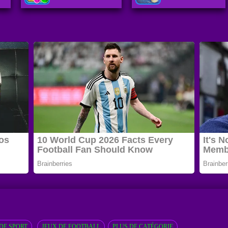
DE SPORT
JEUX DE FOOTBALL
PLUS DE CATÉGORIE