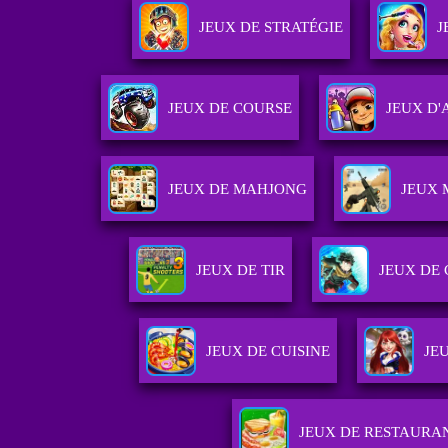
JEUX DE STRATÉGIE
J
JEUX DE COURSE
JEUX D'
JEUX DE MAHJONG
JEUX 
JEUX DE TIR
JEUX DE
JEUX DE CUISINE
JE
JEUX DE RESTAURA