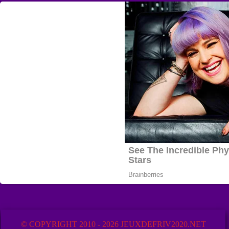
© COPYRIGHT 2010 - 2026 JEUXDEFRIV2020.NET