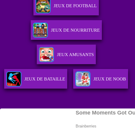
JEUX DE FOOTBALL
JEUX DE NOURRITURE
JEUX AMUSANTS
JEUX DE BATAILLE
JEUX DE NOOB