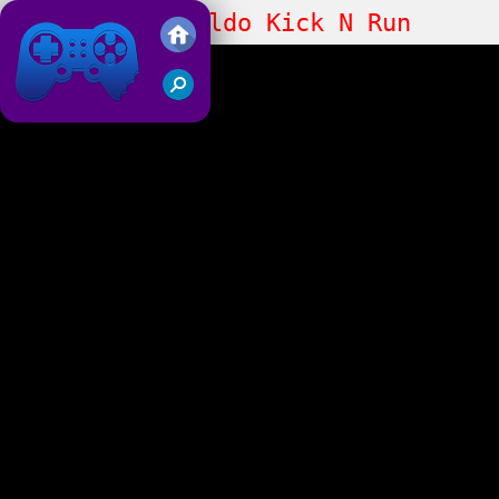
Cristiano Ronaldo Kick N Run
Jeux de Friv 2020