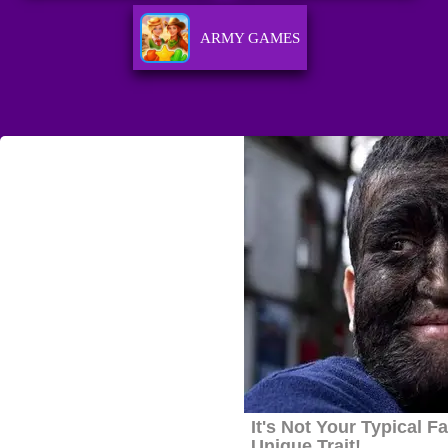
ARMY GAMES