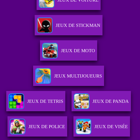
JEUX DE VOITURE
JEUX DE STICKMAN
JEUX DE MOTO
JEUX MULTIJOUEURS
JEUX DE TETRIS
JEUX DE PANDA
JEUX DE POLICE
JEUX DE VISÉE