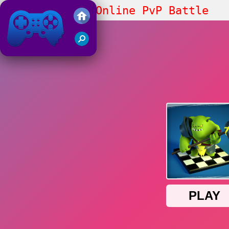
Checkers RPG: Online PvP Battle
Jeux de Friv 2020