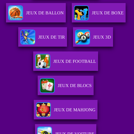
JEUX DE BALLON
JEUX DE BOXE
JEUX DE TIR
JEUX 3D
JEUX DE FOOTBALL
JEUX DE BLOCS
JEUX DE MAHJONG