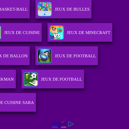
BASKET-BALL
JEUX DE BULLES
JEUX DE CUISINE
JEUX DE MINECRAFT
X DE BALLON
JEUX DE FOOTBALL
ICKMAN
JEUX DE FOOTBALL
DE CUISINE SARA