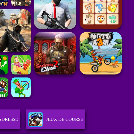
ADRESSE
JEUX DE COURSE