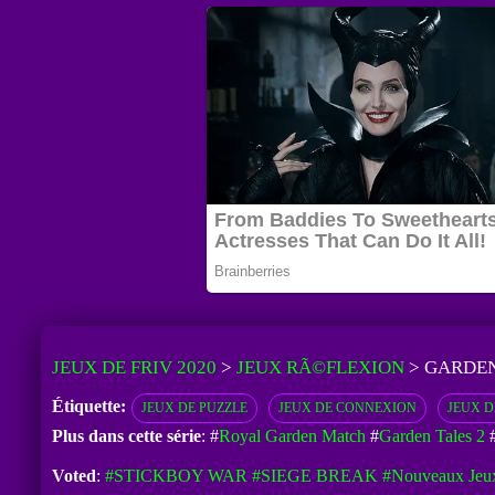
JEUX DE FRIV 2020
>
JEUX RÃ©FLEXION
>
GARDEN
Étiquette:
JEUX DE PUZZLE
JEUX DE CONNEXION
JEUX 
Plus dans cette série
: #
Royal Garden Match
#
Garden Tales 2
Voted
:
#STICKBOY WAR
#SIEGE BREAK
#Nouveaux Jeu