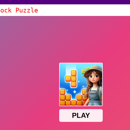
lock Puzzle