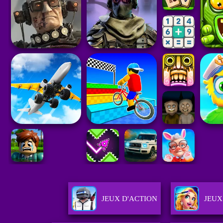
JEUX D'ACTION
JEUX