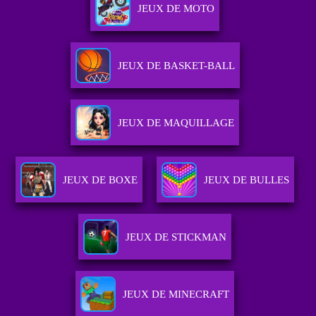
JEUX DE MOTO
JEUX DE BASKET-BALL
JEUX DE MAQUILLAGE
JEUX DE BOXE
JEUX DE BULLES
JEUX DE STICKMAN
JEUX DE MINECRAFT