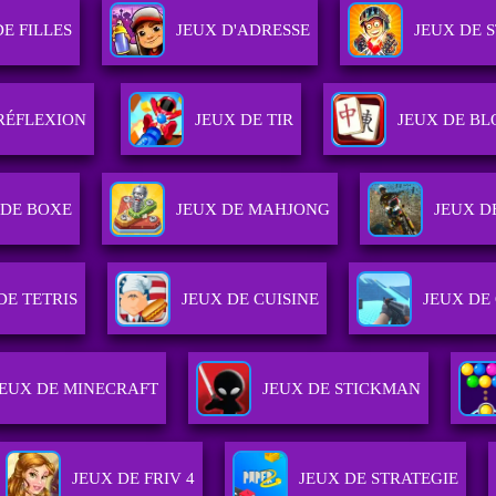
DE FILLES
JEUX D'ADRESSE
JEUX DE 
RÉFLEXION
JEUX DE TIR
JEUX DE BL
 DE BOXE
JEUX DE MAHJONG
JEUX D
DE TETRIS
JEUX DE CUISINE
JEUX DE
JEUX DE MINECRAFT
JEUX DE STICKMAN
JEUX DE FRIV 4
JEUX DE STRATEGIE